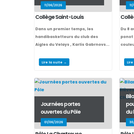
11/06/2026
11
Collège Saint-Louis
Collè
Dans un premier temps, les
Du 8 a
handibasketteurs du club des
ponot 
Aigles du Velays , Karlis Gabrnovs...
couleu
Lire la suite →
Lire
Bil
Journées portes
pou
ouvertes du Pôle
du 
01/06/2026
30
Pôle La Chartreuse
Pôle 