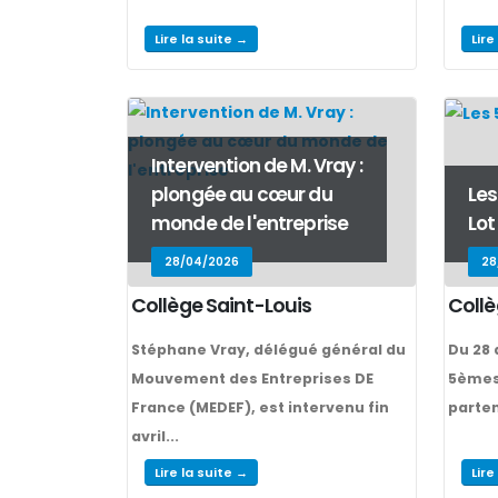
Lire la suite →
Lire
Intervention de M. Vray :
plongée au cœur du
Les
monde de l'entreprise
Lot
28/04/2026
28
Collège Saint-Louis
Collè
Stéphane Vray, délégué général du
Du 28 
Mouvement des Entreprises DE
5èmes 
France (MEDEF), est intervenu fin
parten
avril...
Lire la suite →
Lire