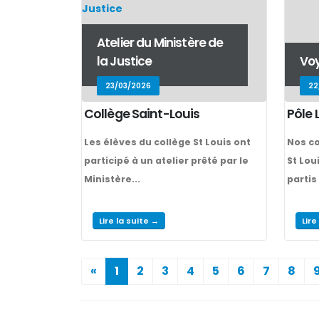
Atelier du Ministère de
la Justice
Voy
23/03/2026
22
Collège Saint-Louis
Pôle 
Les élèves du collège St Louis ont
Nos co
participé à un atelier prêté par le
St Lou
Ministère...
partis
Lire la suite →
Lire
«
1
2
3
4
5
6
7
8