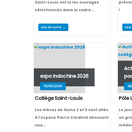
Saint-Louis ont lu les ouvrages
préven
sélectionnés dans le cadre...
!
Lire la suite →
Lire
Act
expo Indochine 2026
pou
19/05/2026
18
Collège Saint-Louis
Pôle 
Les élèves de 3eme 2 et 3 sont allés
Le jeud
à l’espace Pierre Cardinal découvrir
un gro
une...
médec