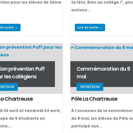
tion pour les élèves de 3ème
ta tête, Bien au collège !”, pl
actions...
 la suite →
Lire la suite →
ion prévention Puff
Commémoration du 8
r les collégiens
mai
/05/2026
08/05/2026
La Chartreuse
Pôle La Chartreuse
i 23 avril et vendredi 24 avril,
À l’occasion de la commémor
upe de 5 étudiants en
du 8 mai, les élèves du Pôle o
ine...
participé aux...