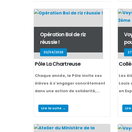
Opération Bol de riz
Vo
réussie !
pou
02/04/2026
27
Pôle La Chartreuse
Collè
Chaque année, le Pôle invite ses
Les él
élèves à s’engager concrètement
Louis 
dans une action de solidarité,...
en Esp
Lire la suite →
Lire