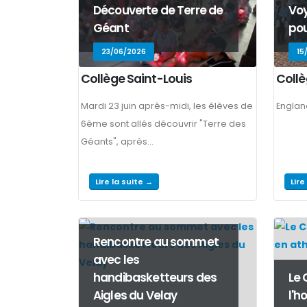
Découverte de Terre de
Voy
Géant
pou
23/06/2026
15
Collège Saint-Louis
Collè
Mardi 23 juin après-midi, les élèves de
Englan
6ème sont allés découvrir "Terre des
Géants", après...
Lire la suite →
Lire
Rencontre au sommet
avec les
handibasketteurs des
Le 
Aigles du Velay
l'h