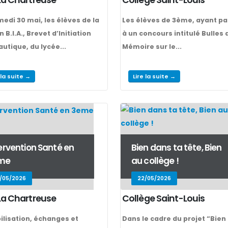
edi 30 mai, les élèves de la
Les élèves de 3ème, ayant pa
 B.I.A., Brevet d’Initiation
à un concours intitulé Bulles 
utique, du lycée...
Mémoire sur le...
 la suite →
Lire la suite →
ervention Santé en
Bien dans ta tête, Bien
me
au collège !
/05/2026
22/05/2026
La Chartreuse
Collège Saint-Louis
ilisation, échanges et
Dans le cadre du projet “Bien