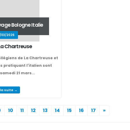
age Bologne Italie
/03/2026
La Chartreuse
llégiens de La Chartreuse et
is pratiquant l'italien sont
 samedi 21 mars...
 la suite →
9
10
11
12
13
14
15
16
17
»