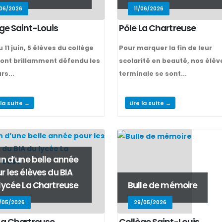
/06/2026
11/06/2026
ge Saint-Louis
Pôle La Chartreuse
u 11 juin, 5 élèves du collège
Pour marquer la fin de leur
ont brillamment défendu les
scolarité en beauté, nos élèv
rs...
terminale se sont...
 la suite →
Lire la suite →
an d’une belle année
r les élèves du BIA
lycée La Chartreuse
Bulle de mémoire
/05/2026
29/05/2026
La Chartreuse
Collège Saint-Louis