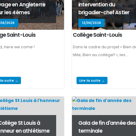
age en Angleterre
intervention du
r les 4èmes
brigadier-chef Astier
/06/2026
12/06/2026
ge Saint-Louis
Collège Saint-Louis
d, here we come !
Dans le cadre du projet « Bien d
tête, Bien au collège!! », les...
 la suite →
Lire la suite →
Collège St Louis à
Gala de fin d'année des
onneur en athlétisme
terminale