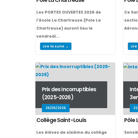
Les PORTES OUVERTES 2026 de
Ce Sam
l'école La Chartreuse (Pole La
section
Chartreuse) auront lieu le
Aérona
vendredi...
Lire la suite →
Lire
Prix des Incorruptibles
Int
(2025-2026)
3e
26/05/2026
22
Collège Saint-Louis
Pôle 
Les élèves de sixième du collège
Sensib