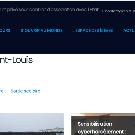
nt privé sous contrat d’association avec l’Etat
contact@pole-la
OURS
S'OUVRIR AU MONDE
L'ESPACE DES ÉLÈVES
ACTU
nt-Louis
re
Sortie scolaire
Sensibilisation
cyberharcèlement :