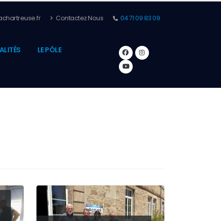
chartreuse.fr
Contactez Nous
04 71 09 83 09
ALITÉS
LE PÔLE