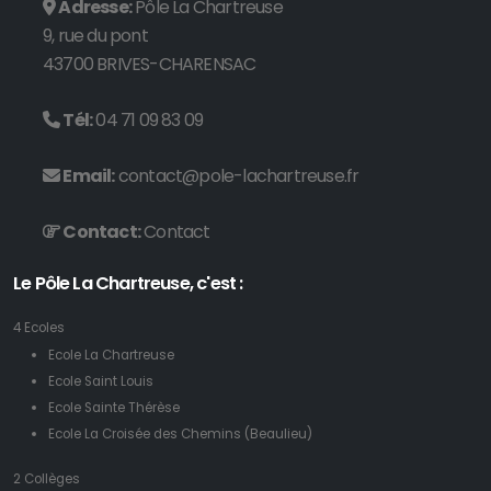
Adresse:
Pôle La Chartreuse
22/11/2022
9, rue du pont
Pôle La Chartreuse
43700 BRIVES-CHARENSAC
Chaque année, l’infirmière du Pôle, Mélanie Gislot, mène une action de
sensibilisation auprès des jeunes...
Tél:
04 71 09 83 09
Email:
contact@pole-lachartreuse.fr
Lire la suite →
Contact:
Contact
Le Pôle La Chartreuse, c'est :
4 Ecoles
Ecole La Chartreuse
Ecole Saint Louis
De retour au collège pour la remise du brevet
Ecole Sainte Thérèse
18/11/2022
Ecole La Croisée des Chemins (Beaulieu)
Collège Saint-Louis
2 Collèges