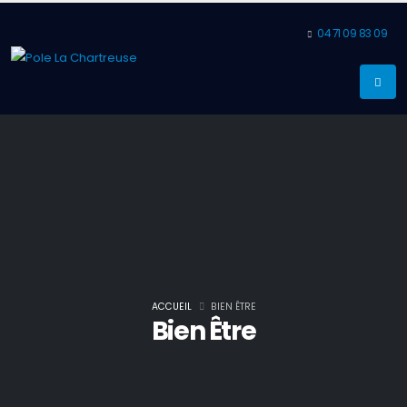
04 71 09 83 09
ACCUEIL
BIEN ÊTRE
Bien Être