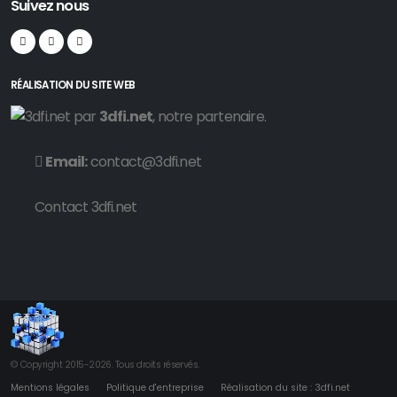
Suivez nous
RÉALISATION DU SITE WEB
par
3dfi.net
, notre partenaire.
Email:
contact@3dfi.net
Contact 3dfi.net
© Copyright 2015-2026. Tous droits réservés.
Mentions légales
Politique d'entreprise
Réalisation du site : 3dfi.net