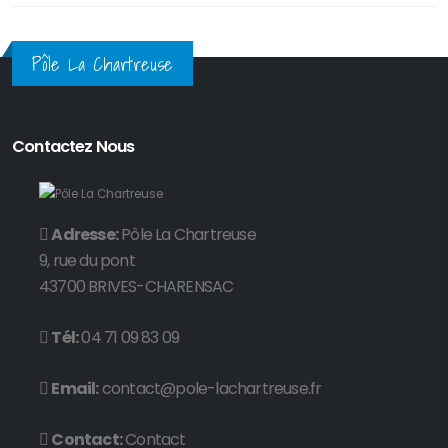
Pôle La Chartreuse
Contactez Nous
Adresse:
Pôle La Chartreuse
9, rue du pont
43700 BRIVES-CHARENSAC
Tél:
04 71 09 83 09
Email:
contact@pole-lachartreuse.fr
Contact:
Contact