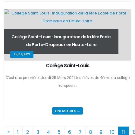
Collège Saint-Louis : Inauguration de la 1ère Ecole
de Porte-Drapeaux en Haute-Loire
25/03/2021
Collège Saint-Louis
C'est une première ! Jeudi 25 Mars 2021, les élèves de 4ème du collège
Européen...
Lire la suite →
«
1
2
3
4
5
6
7
8
9
10
11
1