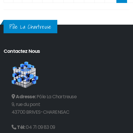
Pôle La Chartreuse
Contactez Nous
Adresse:
Pôle La Chartreuse
9, rue du pont
43700 BRIVES-CHARENSAC
Tél:
04 71 09 83 09