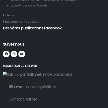
Lycée Professionel Paradis
1 Internat
1 Enseignement supérieur
Dernières publications facebook
Suivez nous
RÉALISATION DU SITE WEB
par
3dfi.net
, notre partenaire.
Email:
contact@3dfi.net
Contact 3dfi.net