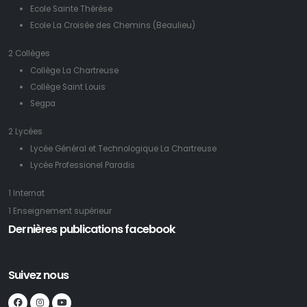
Ecole Sainte Thérèse
Ecole La Croisée des Chemins (Beaulieu)
2 Collèges
Collège La Chartreuse
Collège Saint Louis
Segpa
2 Lycées
Lycée Général et Technologique La Chartreuse
Lycée Professionel Paradis
1 Internat
1 Enseignement supérieur
Dernières publications facebook
Suivez nous