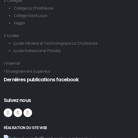
2 Collèges
Collège La Chartreuse
Collège Saint Louis
Segpa
2 Lycées
Lycée Général et Technologique La Chartreuse
Lycée Professionel Paradis
1 Internat
1 Enseignement supérieur
Dernières publications facebook
Suivez nous
RÉALISATION DU SITE WEB