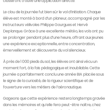
classe ont trouvé une application directe.
Le clou de la journée fut bien sûr le vol d’initiation. Chaque
élève est monté à bord d’un planeur, accompagné par les
instructeurs vélivoles Philippe Gourgues et Hervé
Deplanque. Grâce à une excellente météo, les vols ont pu
se prolonger pendant plus d’une heure, offrant aux jeunes
une expérience exceptionnelle, entre concentration,
émerveillement et découverte du vol silencieux.
À près de 1 000 pieds du sol, les élèves ont ainsi vécu un
moment fort, à la fois pédagogique et inoubliable. Cette
journée a parfaitement conclu une année BIA placée sous
le signe de la curiosité, de la rigueur scientifique et de
l’ouverture vers les métiers de l’aéronautique.
Gageons que cette expérience restera longtemps gravée
dans les mémoires et qu’elle fera peut-être naître, chez