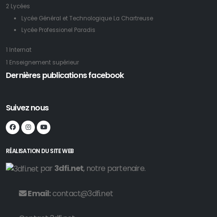
2 Lycées
Lycée Général et Technologique La Chartreuse
Lycée Professionel Paradis
1 Internat
1 Enseignement supérieur
Dernières publications facebook
Suivez nous
RÉALISATION DU SITE WEB
par
3dfi.net
, notre partenaire.
Email:
contact@3dfi.net