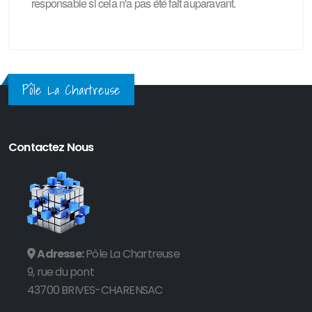
responsable si cela n'a pas été fait auparavant.
Pôle La Chartreuse
Contactez Nous
Adresse:
Pôle La Chartreuse
9, rue du pont
43700 BRIVES-CHARENSAC