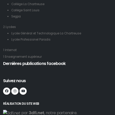
Collège La Chartreuse
Collège Saint Louis
Segpa
2 Lycées
Lycée Général et Technologique La Chartreuse
Lycée Professionel Paradis
1 Internat
1 Enseignement supérieur
Dernières publications facebook
Suivez nous
RÉALISATION DU SITE WEB
par
3dfi.net
, notre partenaire.