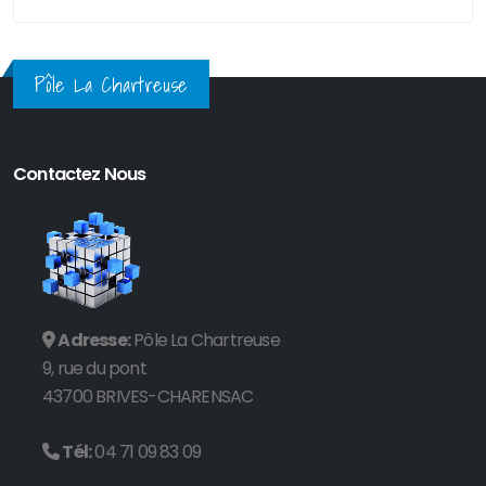
Pôle La Chartreuse
Contactez Nous
Adresse:
Pôle La Chartreuse
9, rue du pont
43700 BRIVES-CHARENSAC
Tél:
04 71 09 83 09