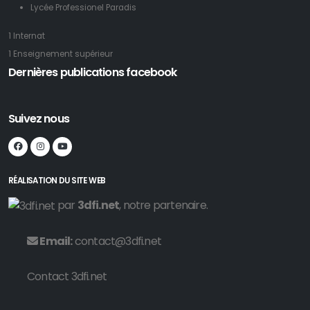
Lycée Professionel Paradis
1 Internat
1 Enseignement supérieur
Dernières publications facebook
Suivez nous
RÉALISATION DU SITE WEB
par
3dfi.net
, notre partenaire.
Email:
contact@3dfi.net
Contact 3dfi.net